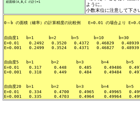
 総面積(A,B,C の計)=1
ように。
小数末位に注意して下さ
0～b の面積（確率）の計算精度の比較例   E=0.01 の場合より E=0.
自由度1   b=1      b=2      b=5      b=10      b=30     
E=0.01    0.2492   0.3520   0.4372   0.46829   0.48939 
E=0.001   0.2499   0.3524   0.4371   0.46827   0.48939 
自由度5   b=1       b=2       b=3       b=4       b=5   
E=0.01    0.317     0.448     0.485     0.49486   0.497
E=0.001   0.318     0.449     0.484     0.49484   0.497
自由度20  b=1       b=2       b=3       b=4       b=5   
E=0.01    0.334     0.4700    0.4965    0.49965   0.499